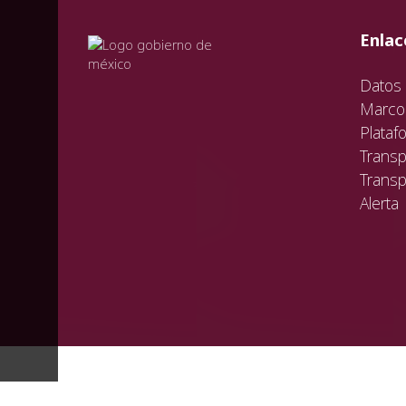
val
vali
val
Enlac
Datos 
Marco 
Plataf
Transp
Transp
Alerta