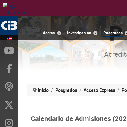
P
Acerca
Investigación
Posgrados
YouTube
Acredit
Facebook
ivoox
Inicio
Posgrados
Acceso Express
Po
X
Calendario de Admisiones (20
Instragram