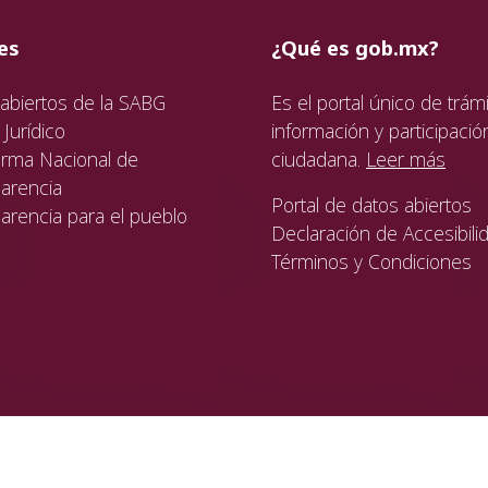
ida
da
ida
es
¿Qué es gob.mx?
abiertos de la SABG
Es el portal único de trámi
Jurídico
información y participació
orma Nacional de
ciudadana.
Leer más
arencia
Portal de datos abiertos
arencia para el pueblo
Declaración de Accesibili
Términos y Condiciones