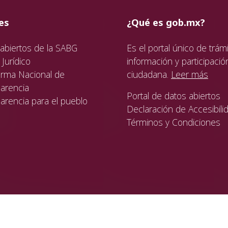
ida
da
ida
es
¿Qué es gob.mx?
abiertos de la SABG
Es el portal único de trámi
Jurídico
información y participació
orma Nacional de
ciudadana.
Leer más
arencia
Portal de datos abiertos
arencia para el pueblo
Declaración de Accesibili
Términos y Condiciones