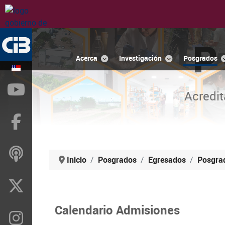
P
Acerca
Investigación
Posgrados
YouTube
Acredit
Facebook
ivoox
Inicio
Posgrados
Egresados
Posgra
X
Calendario Admisiones
Instragram