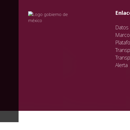
val
vali
val
Enlac
Datos 
Marco 
Plataf
Transp
Transp
Alerta