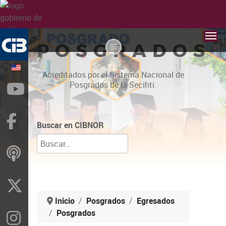
POSGRADOS
Acreditados por el Sistema Nacional de
Posgrados de la Secihti.
YouTube
Facebook
Buscar en CIBNOR
ivoox
X
Inicio
Posgrados
Egresados
Posgrados
Instragram