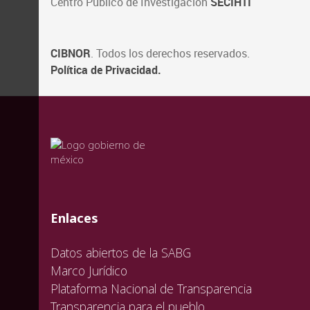
Centro Público de Investigación
SECIHTI
CIBNOR
. Todos los derechos reservados.
Política de Privacidad.
valida
valida
valida
Enlaces
Datos abiertos de la SABG
Marco Jurídico
Plataforma Nacional de Transparencia
Transparencia para el pueblo