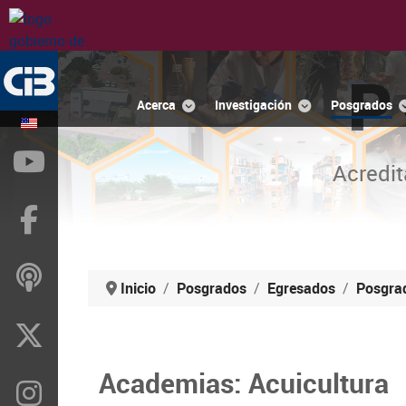
P
Acerca
Investigación
Posgrados
YouTube
Acredit
Facebook
ivoox
Inicio
Posgrados
Egresados
Posgra
X
Academias: Acuicultura
Instragram