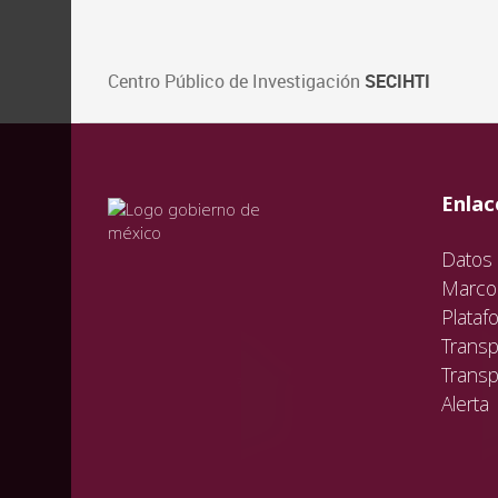
Centro Público de Investigación
SECIHTI
val
vali
val
Enlac
Datos 
Marco 
Plataf
Transp
Transp
Alerta