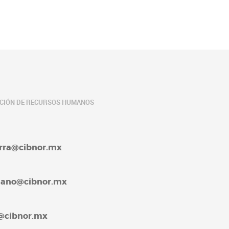
ACIÓN DE RECURSOS HUMANOS
barra@cibnor.mx
rellano@cibnor.mx
4@cibnor.mx