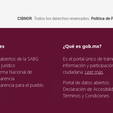
CIBNOR
. Todos los derechos reservados.
Política de 
ida
da
ida
es
¿Qué es gob.mx?
abiertos de la SABG
Es el portal único de trámi
Jurídico
información y participació
orma Nacional de
ciudadana.
Leer más
arencia
Portal de datos abiertos
arencia para el pueblo
Declaración de Accesibili
Términos y Condiciones