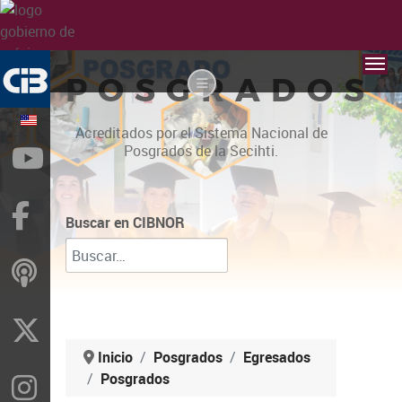
POSGRADOS
Acreditados por el Sistema Nacional de
Posgrados de la Secihti.
YouTube
Facebook
Buscar en CIBNOR
ivoox
X
Inicio
Posgrados
Egresados
Posgrados
Instragram