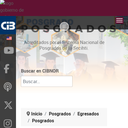
POSGRADOS
Acreditados por el Sistema Nacional de
Posgrados de la Secihti.
YouTube
Facebook
Buscar en CIBNOR
ivoox
X
Inicio
Posgrados
Egresados
Posgrados
Instragram