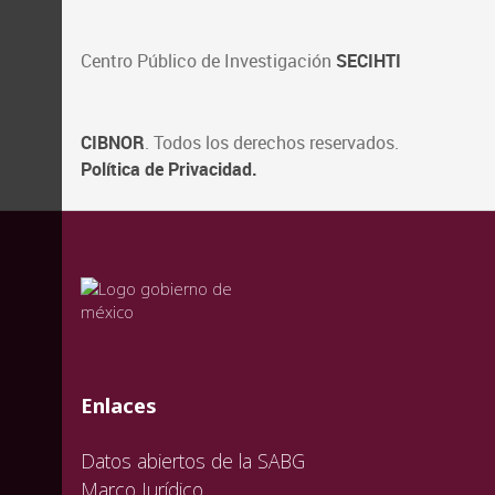
Centro Público de Investigación
SECIHTI
CIBNOR
. Todos los derechos reservados.
Política de Privacidad.
valida
valida
valida
Enlaces
Datos abiertos de la SABG
Marco Jurídico