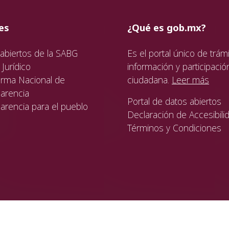
ida
da
ida
es
¿Qué es gob.mx?
abiertos de la SABG
Es el portal único de trámi
Jurídico
información y participació
orma Nacional de
ciudadana.
Leer más
arencia
Portal de datos abiertos
arencia para el pueblo
Declaración de Accesibili
Términos y Condiciones