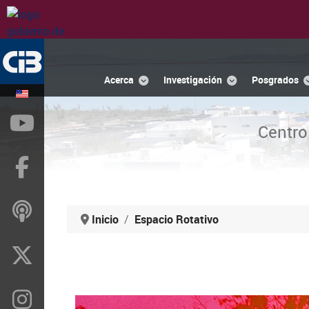
Acerca
Investigación
Posgrados
YouTube
Centro
Facebook
ivoox
Inicio
Espacio Rotativo
X
Instragram