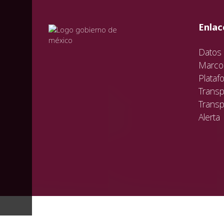
val
vali
val
Enlac
Datos 
Marco 
Plataf
Transp
Transp
Alerta