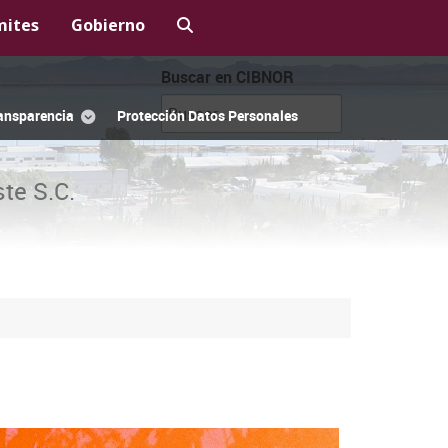
mites
Gobierno
Buscar en CIBNOR
ansparencia
Protección Datos Personales
te S.C.