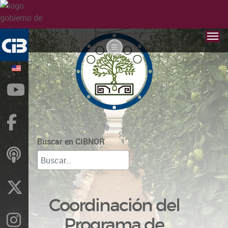
YouTube
Facebook
Buscar en CIBNOR
ivoox
X
Coordinación del
Instragram
Programa de