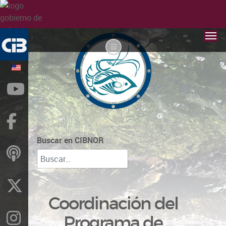
YouTube
Facebook
Buscar en CIBNOR
ivoox
X
Coordinación del
Instragram
Programa de