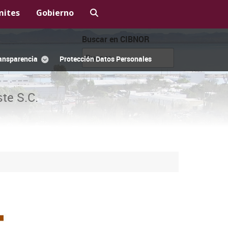
mites
Gobierno
Buscar en CIBNOR
ansparencia
Protección Datos Personales
te S.C.