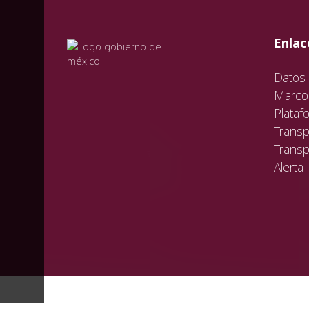
val
vali
val
Enlac
Datos 
Marco 
Plataf
Transp
Transp
Alerta