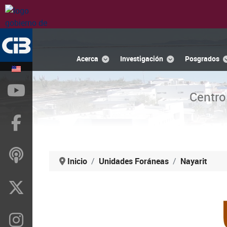
Acerca
Investigación
Posgrados
YouTube
Centro
Facebook
ivoox
Inicio
Unidades Foráneas
Nayarit
X
Instragram