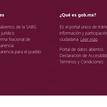
ida
da
ida
es
¿Qué es gob.mx?
abiertos de la SABG
Es el portal único de trámi
Jurídico
información y participació
orma Nacional de
ciudadana.
Leer más
arencia
Portal de datos abiertos
arencia para el pueblo
Declaración de Accesibili
Términos y Condiciones