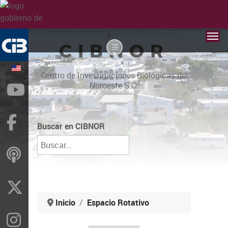
CIBNOR
Centro de Investigaciones Biológicas del
Noroeste S.C.
YouTube
Facebook
Buscar en CIBNOR
ivoox
X
Inicio
Espacio Rotativo
Instragram