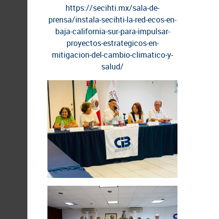
https://secihti.mx/sala-de-
prensa/instala-secihti-la-red-ecos-en-
baja-california-sur-para-impulsar-
proyectos-estrategicos-en-
mitigacion-del-cambio-climatico-y-
salud/