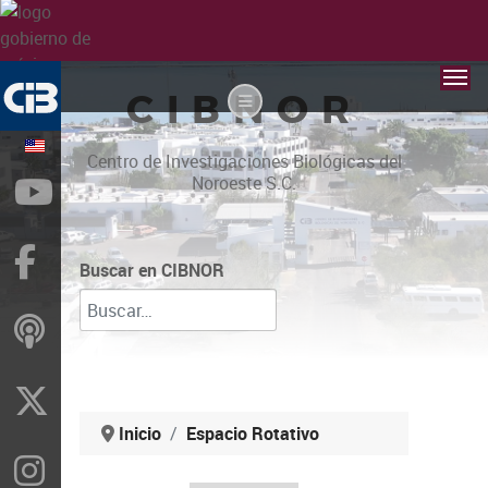
CIBNOR
Centro de Investigaciones Biológicas del
Noroeste S.C.
YouTube
Facebook
Buscar en CIBNOR
ivoox
X
Inicio
Espacio Rotativo
Instragram