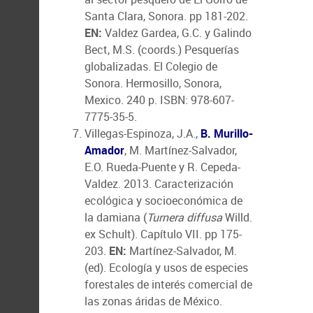
Santa Clara, Sonora. pp 181-202.
EN:
Valdez Gardea, G.C. y Galindo
Bect, M.S. (coords.) Pesquerías
globalizadas. El Colegio de
Sonora. Hermosillo, Sonora,
Mexico. 240 p. ISBN: 978-607-
7775-35-5.
Villegas-Espinoza, J.A.,
B. Murillo-
Amador
, M. Martínez-Salvador,
E.O. Rueda-Puente y R. Cepeda-
Valdez. 2013. Caracterización
ecológica y socioeconómica de
la damiana (
Turnera diffusa
Willd.
ex Schult). Capítulo VII. pp 175-
203.
EN:
Martínez-Salvador, M.
(ed). Ecología y usos de especies
forestales de interés comercial de
las zonas áridas de México.