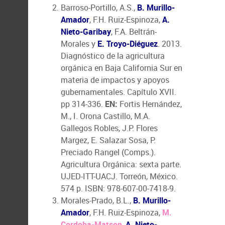
Barroso-Portillo, A.S.,
B. Murillo-
Amador
, F.H. Ruiz-Espinoza,
A.
Nieto-Garibay
, F.A. Beltrán-
Morales y
E. Troyo-Diéguez
. 2013.
Diagnóstico de la agricultura
orgánica en Baja California Sur en
materia de impactos y apoyos
gubernamentales. Capítulo XVII.
pp 314-336.
EN:
Fortis Hernández,
M., I. Orona Castillo, M.A.
Gallegos Robles, J.P. Flores
Margez, E. Salazar Sosa, P.
Preciado Rangel (Comps.).
Agricultura Orgánica: sexta parte.
UJED-ITT-UACJ. Torreón, México.
574 p. ISBN: 978-607-00-7418-9.
Morales-Prado, B.L.,
B. Murillo-
Amador
, F.H. Ruiz-Espinoza,
M.
Cordoba-Matson
,
A. Nieto-