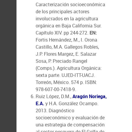
Caracterización socioeconómica
de los principales actores
involucrados en la agricultura
orgánica en Baja California Sur.
Capítulo XIV. pp 244-272.
EN:
Fortis Hernández, M., I. Orona
Castillo, M.A. Gallegos Robles,
J.P. Flores Margez, E. Salazar
Sosa, P. Preciado Rangel
(Comps.). Agricultura Orgánica:
sexta parte. UJED-ITT-UACJ.
Torreón, México. 574 p. ISBN:
978-607-00-7418-9.
Ruiz López, D.M.,
Aragón Noriega,
E.A.
y H.A. González Ocampo.
2013. Diagnóstico
socioeconómico y evaluación de
una estrategia de compensación
al sector pesquero de El Golfo de