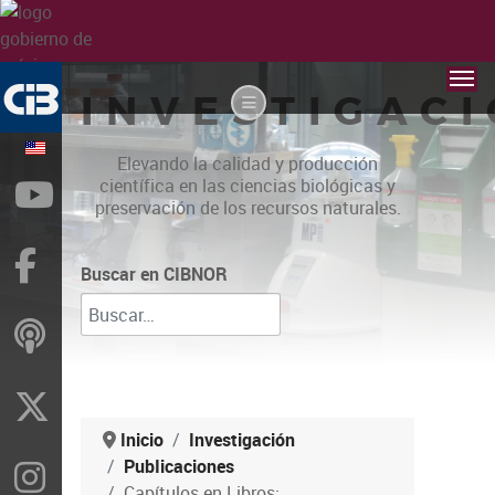
INVESTIGAC
Elevando la calidad y producción
científica en las ciencias biológicas y
YouTube
preservación de los recursos naturales.
Facebook
Buscar en CIBNOR
ivoox
X
Inicio
Investigación
PubIicaciones
Instragram
Capítulos en Libros: