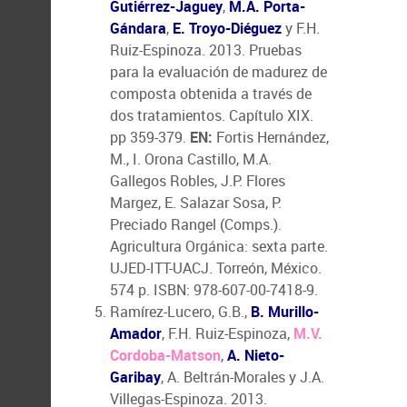
Gutiérrez-Jaguey
,
M.A. Porta-
Gándara
,
E. Troyo-Diéguez
y F.H.
Ruiz-Espinoza. 2013. Pruebas
para la evaluación de madurez de
composta obtenida a través de
dos tratamientos. Capítulo XIX.
pp 359-379.
EN:
Fortis Hernández,
M., I. Orona Castillo, M.A.
Gallegos Robles, J.P. Flores
Margez, E. Salazar Sosa, P.
Preciado Rangel (Comps.).
Agricultura Orgánica: sexta parte.
UJED-ITT-UACJ. Torreón, México.
574 p. ISBN: 978-607-00-7418-9.
Ramírez-Lucero, G.B.,
B. Murillo-
Amador
, F.H. Ruiz-Espinoza,
M.V.
Cordoba-Matson
,
A. Nieto-
Garibay
, A. Beltrán-Morales y J.A.
Villegas-Espinoza. 2013.