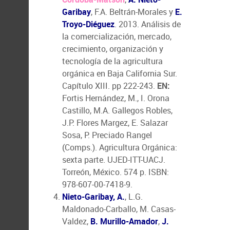
Garibay
, F.A. Beltrán-Morales y
E.
Troyo-Diéguez
. 2013. Análisis de
la comercialización, mercado,
crecimiento, organización y
tecnología de la agricultura
orgánica en Baja California Sur.
Capítulo XIII. pp 222-243.
EN:
Fortis Hernández, M., I. Orona
Castillo, M.A. Gallegos Robles,
J.P. Flores Margez, E. Salazar
Sosa, P. Preciado Rangel
(Comps.). Agricultura Orgánica:
sexta parte. UJED-ITT-UACJ.
Torreón, México. 574 p. ISBN:
978-607-00-7418-9.
Nieto-Garibay, A.
, L.G.
Maldonado-Carballo, M. Casas-
Valdez,
B. Murillo-Amador
,
J.