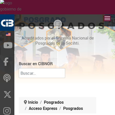
POSGRADOS
Acreditados por el Sistema Nacional de
Posgrados de la Secihti.
YouTube
Facebook
Buscar en CIBNOR
ivoox
X
Inicio
Posgrados
Acceso Express
Posgrados
Instragram