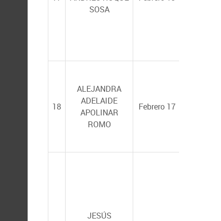
AUGUST
SOSA
SALINAS
ZAVALA
EUGENIO
ALBERTO
ALEJANDRA
ARAGÓN
ADELAIDE
18
Febrero 17
NORIEGA
APOLINAR
MIGUEL 
ROMO
CISNERO
(INAPESC
JESÚS