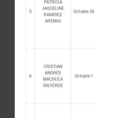
PATRICIA
JOSÉ QUI
JAQUELINE
5
Octubre 26
GARCÍA
RAMÍREZ
MALDON
ARENAS
(CINVEST
Mérida)
CARLOS 
CRISTIAN
ANGULO
ANDRÉS
VALADEZ
6
Octubre 1
MACHUCA
YUNIEL 
VALVERDE
MARTÍNE
(UTEQ -Ec
LIA CELI