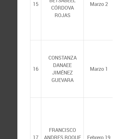
BETSABEEL
15
Marzo 2
RODRÍGU
CÓRDOVA
ESTRELL
ROJAS
CONSTANZA
RICARDO
DANAEE
16
Marzo 1
RODRÍGU
JIMÉNEZ
ESTRELL
GUEVARA
RAÚL OC
MARTÍNE
FRANCISCO
RINCÓN
17
ANDRES ROQUE
Febrero 19