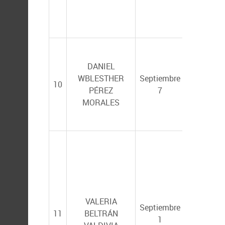
MARTÍNE
RINCÓN
DANIEL
AURORA
WBLESTHER
Septiembre
MARGARI
10
PÉREZ
7
BRECEDA
MORALES
CÁMARA
VALERIA
Septiembre
TANIA Z
11
BELTRÁN
1
SAVÍN