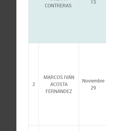
13
CONTRERAS
VALADEZ
DARIEL 
MARCOS IVÁN
RAMÍREZ
Noviembre
2
ACOSTA
EDUARD
29
FERNÁNDEZ
QUIROZ
GUZMÁN