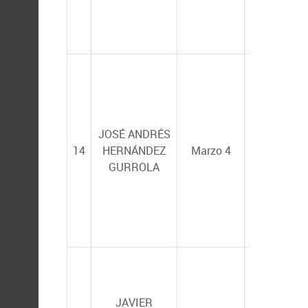
RUIZ (CIIDI
IPN)
JOSÉ ANDRÉS
HUMBERT
14
HERNÁNDEZ
Marzo 4
VILLARREA
GURROLA
COLMENAR
ÁNGEL
ISIDRO
CAMPA
JAVIER