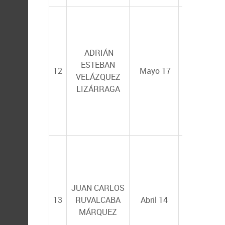
FELIPE
ADRIÁN
ASCENCIO
ESTEBAN
VALLE
e
ILI
12
Mayo 17
VELÁZQUEZ
SAVA
LIZÁRRAGA
RACOTTA
DIMITROV
FRANCISC
JAVIER
MAGALLÓ
JUAN CARLOS
BARAJAS
y
13
RUVALCABA
Abril 14
PÍNDARO
MÁRQUEZ
ÁLVAREZ