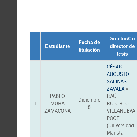
Director/Co-
Fecha de
Estudiante
director de
titulación
tesis
CÉSAR
AUGUSTO
SALINAS
ZAVALA
y
PABLO
RAÚL
Diciembre
1
MORA
ROBERTO
8
ZAMACONA
VILLANUEVA
POOT
(Universidad
Marista-