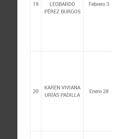
JUANA L
19
LEOBARDO
Febrero 3
MARTÍNE
PÉREZ BURGOS
JUANA L
MARTÍNE
ADRIANA
KAREN VIVIANA
20
Enero 28
TERESITA
URÍAS PADILLA
MUHLIA
ALMAZÁN 
Hermosill