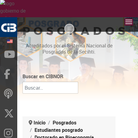
POSGRADOS
Acreditados por el Sistema Nacional de
Posgrados de la Secihti.
YouTube
Facebook
Buscar en CIBNOR
ivoox
X
Inicio
Posgrados
Estudiantes posgrado
Instragram
Doctorado en Bioeconomía