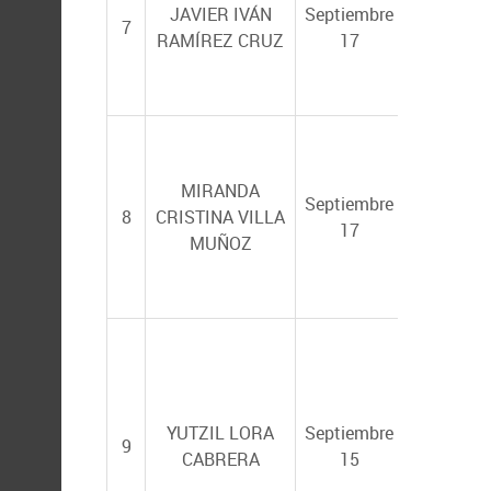
MÉNDEZ
JAVIER IVÁN
Septiembre
7
RODRÍGU
RAMÍREZ CRUZ
17
ELISA SE
ZARAGO
MIRANDA
PATRICIA
Septiembre
8
CRISTINA VILLA
GALINA
17
MUÑOZ
TESSARO
MARÍA DE
ANGELES
MENDOZ
YUTZIL LORA
Septiembre
9
BECERRI
CABRERA
15
RAÚL OC