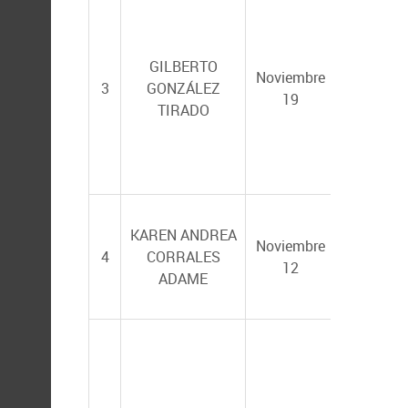
PAOLA
MAGALL
GILBERTO
Noviembre
SERVÍN
y
3
GONZÁLEZ
19
ESTELA
TIRADO
GONZÁLE
BASHAN
DARIEL 
KAREN ANDREA
RAMÍREZ
Noviembre
4
CORRALES
EDUARD
12
ADAME
QUIROZ
GUZMÁN
ALEJAND
LÓPEZ C