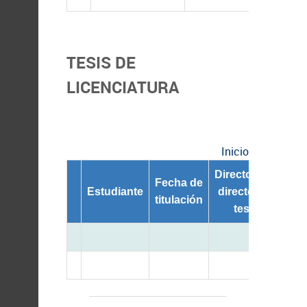
TESIS DE
LICENCIATURA
Inicio
Director/Co-
Tít
Fecha de
Estudiante
director de
d
titulación
tesis
Tes