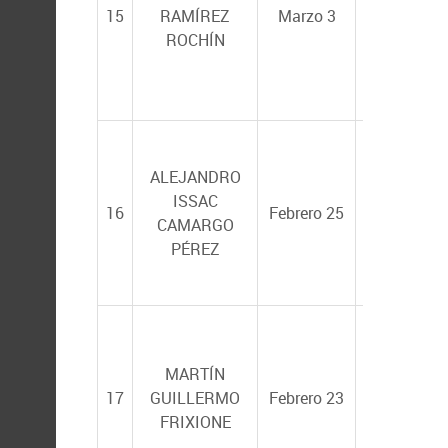
CÓRDOVA
15
RAMÍREZ
Marzo 3
FEDERICO
ROCHÍN
PÁEZ OSU
(ICMyL-
UNAM)
ALEJANDRO
SERGIO
ISSAC
TICUL
16
Febrero 25
CAMARGO
ÁLVAREZ
PÉREZ
CASTAÑED
MARTÍN
RICARDO
17
GUILLERMO
Febrero 23
RODRÍGUE
FRIXIONE
ESTRELLA