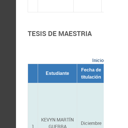
TESIS DE MAESTRIA
Inicio
Fecha de
Directo
Estudiante
titulación
director 
KEVYN MARTÍN
CARLOS 
Diciembre
1
GUERRA
ANGULO