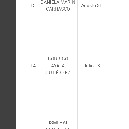
DANIELA MARÍN
HUMPHRI
13
Agosto 31
CARRASCO
RAUL AN
LLERA H
(UNAM-IC
MARÍA D
RODRIGO
CARMEN
14
AYALA
Julio 13
BLÁZQUE
GUTIÉRREZ
MORENO
ISMERAI
RICARDO