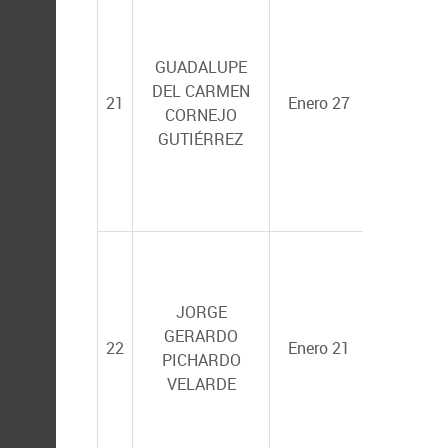
GUADALUPE
DEL CARMEN
ALFREDO
21
Enero 27
CORNEJO
ORTEGA 
GUTIÉRREZ
NORMA
ANGÉLIC
ESTRADA
JORGE
MUÑOZ
y
GERARDO
22
Enero 21
ROSALBA
PICHARDO
ALONSO
VELARDE
RODRÍGU
(ICMyL-U
Mazatlán