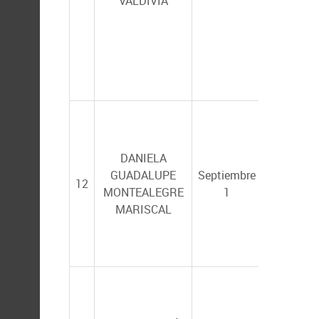
VALDIVIA
NORMA
DANIELA
YOLANDA
GUADALUPE
Septiembre
HERNÁN
12
MONTEALEGRE
1
SAAVEDR
MARISCAL
CRISALE
RIVERA 
ANA MAR
IBARRA