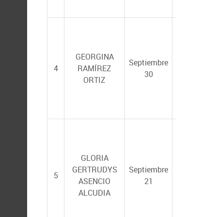
FREGOSO
EDUARDO F
BALART PÁ
GEORGINA
Septiembre
y HÉCTOR
4
RAMÍREZ
30
REYES
ORTIZ
BONILLA
(UABCS)
DARIEL
TOVAR
RAMÍREZ
y
GLORIA
CARLOS
GERTRUDYS
Septiembre
5
ALFONSO
ASENCIO
21
ÁLVAREZ
ALCUDIA
GONZÁLEZ
(UJA-