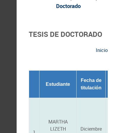
Doctorado
TESIS DE DOCTORADO
Inicio
Director/C
Fecha de
Estudiante
director 
titulación
tesis
MARTHA
ALFREDO
LIZETH
Diciembre
1
ORTEGA