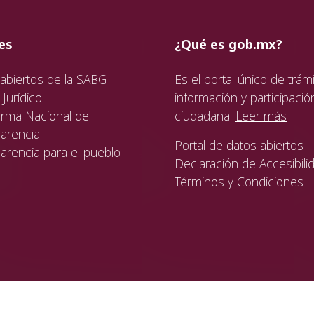
ida
da
ida
es
¿Qué es gob.mx?
abiertos de la SABG
Es el portal único de trámi
Jurídico
información y participació
orma Nacional de
ciudadana.
Leer más
arencia
Portal de datos abiertos
arencia para el pueblo
Declaración de Accesibili
Términos y Condiciones