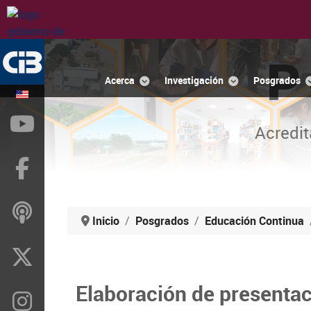
P
Acerca
Investigación
Posgrados
YouTube
Acredit
Facebook
ivoox
Inicio
Posgrados
Educación Continua
X
Elaboración de presentac
Instragram