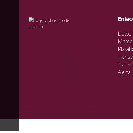
val
vali
val
Enlac
Datos 
Marco 
Plataf
Transp
Transp
Alerta