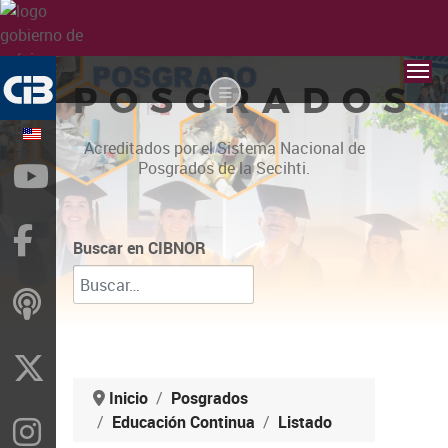
POSGRADOS
Acreditados por el Sistema Nacional de
Posgrados de la Secihti.
YouTube
Facebook
Buscar en CIBNOR
ivoox
X
Inicio
Posgrados
Educación Continua
Listado
Instragram