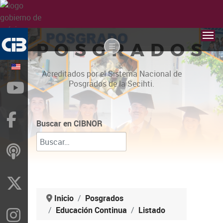
POSGRADOS
Acreditados por el Sistema Nacional de
Posgrados de la Secihti.
YouTube
Facebook
Buscar en CIBNOR
ivoox
X
Inicio
Posgrados
Educación Continua
Listado
Instragram