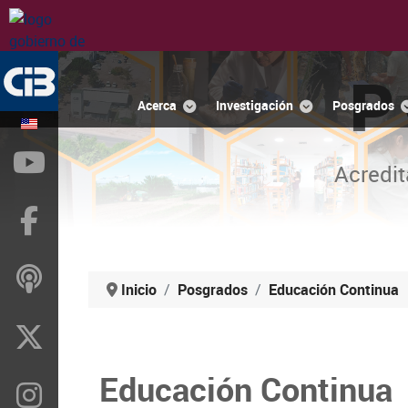
P
Acerca
Investigación
Posgrados
YouTube
Acredit
Facebook
ivoox
Inicio
Posgrados
Educación Continua
X
Educación Continua
Instragram