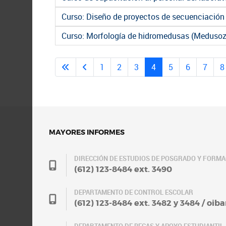
Curso: Diseño de proyectos de secuenciación 
Curso: Morfología de hidromedusas (Medusozo
1
2
3
4
5
6
7
8
MAYORES INFORMES
DIRECCIÓN DE ESTUDIOS DE POSGRADO Y FORM
(612) 123-8484 ext. 3490
DEPARTAMENTO DE CONTROL ESCOLAR
(612) 123-8484 ext. 3482 y 3484 / oi