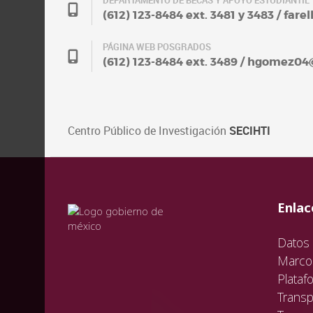
DEPARTAMENTO DE BECAS Y APOYO ESTUDIANTIL
(612) 123-8484 ext. 3481 y 3483 / fa
PÁGINA WEB POSGRADOS
(612) 123-8484 ext. 3489 / hgomez0
Centro Público de Investigación
SECIHTI
val
vali
val
Enlac
Datos 
Marco 
Plataf
Transp