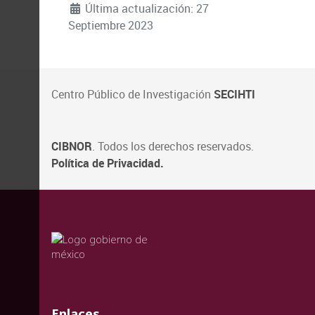
Última actualización: 27
Septiembre 2023
Centro Público de Investigación
SECIHTI
CIBNOR
. Todos los derechos reservados.
Política de Privacidad.
valida
valida
valida
Enlaces